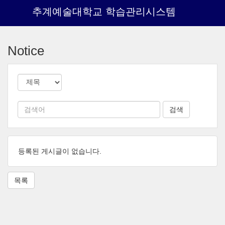
추계예술대학교 학습관리시스템
메
인
Notice
콘
텐
츠
로
건
너
뛰
기
등록된 게시글이 없습니다.
목록